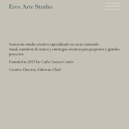
Skip
to
the
content
Somos un estudio creativo especializado en crear contenido
visual, narrativas de marca y estrategias creativas para pequeños y grandes
proyectos.
Founded in 2015 by Carla Cuenca Cortés
Creative Director, Editor-in-Chief