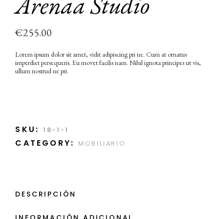
Arenaa Studio
€
255.00
Lorem ipsum dolor sit amet, vidit adipiscing pri ne. Cum at ornatus
imperdiet persequeris. Eu movet facilis nam. Nihil ignota principes ut vis,
ullum nostrud ne pri.
SKU:
18-1-1
CATEGORY:
MOBILIARIO
DESCRIPCIÓN
INFORMACIÓN ADICIONAL