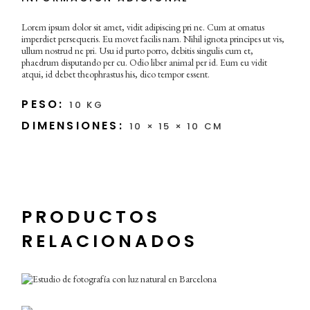
Lorem ipsum dolor sit amet, vidit adipiscing pri ne. Cum at ornatus
imperdiet persequeris. Eu movet facilis nam. Nihil ignota principes ut vis,
ullum nostrud ne pri. Usu id purto porro, debitis singulis cum et,
phaedrum disputando per cu. Odio liber animal per id. Eum eu vidit
atqui, id debet theophrastus his, dico tempor essent.
PESO
10 KG
DIMENSIONES
10 × 15 × 10 CM
Taburete Lyra de
PRODUCTOS
Arenaa Studio
RELACIONADOS
Pink Chair
€
255.00
€
255.00