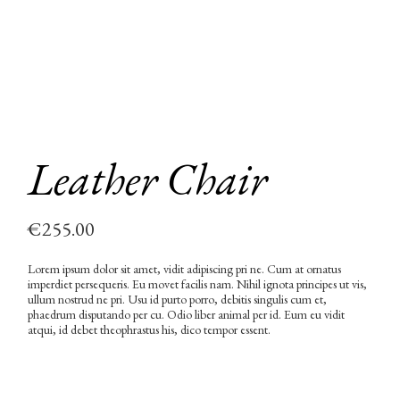
Leather Chair
€
255.00
Lorem ipsum dolor sit amet, vidit adipiscing pri ne. Cum at ornatus
imperdiet persequeris. Eu movet facilis nam. Nihil ignota principes ut vis,
ullum nostrud ne pri. Usu id purto porro, debitis singulis cum et,
phaedrum disputando per cu. Odio liber animal per id. Eum eu vidit
atqui, id debet theophrastus his, dico tempor essent.