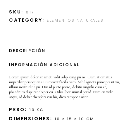
SKU:
017
CATEGORY:
ELEMENTOS NATURALES
DESCRIPCIÓN
INFORMACIÓN ADICIONAL
Lorem ipsum dolor sit amet, vidit adipiscing pri ne. Cum at ornatus
imperdiet persequeris. Eu movet facilis nam. Nihil ignota principes ut vis,
ullum nostrud ne pri. Usu id purto porro, debitis singulis cum et,
phaedrum disputando per cu. Odio liber animal per id. Eum eu vidit
atqui, id debet theophrastus his, dico tempor essent.
PESO
10 KG
DIMENSIONES
10 × 15 × 10 CM