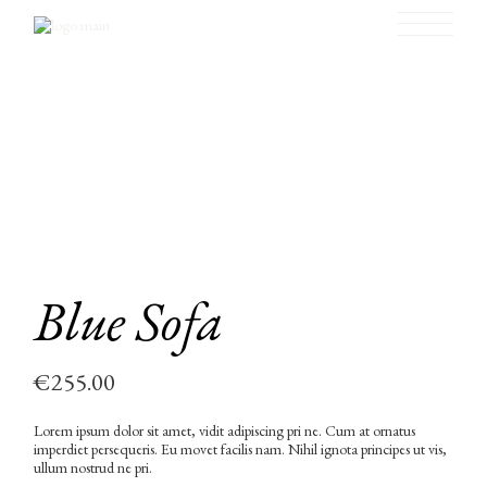
Skip
to
the
content
Blue Sofa
€
255.00
Lorem ipsum dolor sit amet, vidit adipiscing pri ne. Cum at ornatus
imperdiet persequeris. Eu movet facilis nam. Nihil ignota principes ut vis,
ullum nostrud ne pri.