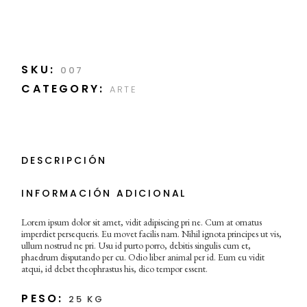
SKU:
007
CATEGORY:
ARTE
DESCRIPCIÓN
INFORMACIÓN ADICIONAL
Lorem ipsum dolor sit amet, vidit adipiscing pri ne. Cum at ornatus
imperdiet persequeris. Eu movet facilis nam. Nihil ignota principes ut vis,
ullum nostrud ne pri. Usu id purto porro, debitis singulis cum et,
phaedrum disputando per cu. Odio liber animal per id. Eum eu vidit
atqui, id debet theophrastus his, dico tempor essent.
PESO
25 KG