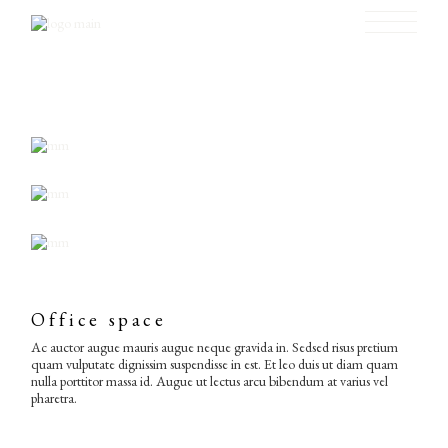
Skip
to
the
content
Office space
Ac auctor augue mauris augue neque gravida in. Sedsed risus pretium
quam vulputate dignissim suspendisse in est. Et leo duis ut diam quam
nulla porttitor massa id. Augue ut lectus arcu bibendum at varius vel
pharetra.