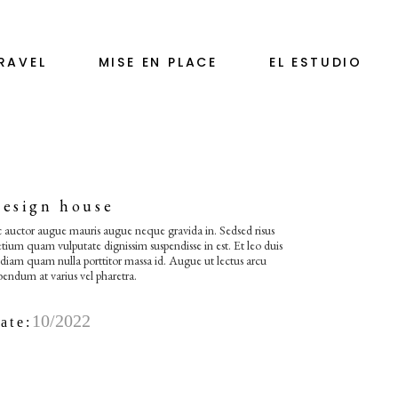
RAVEL
MISE EN PLACE
EL ESTUDIO
esign house
 auctor augue mauris augue neque gravida in. Sedsed risus
etium quam vulputate dignissim suspendisse in est. Et leo duis
 diam quam nulla porttitor massa id. Augue ut lectus arcu
bendum at varius vel pharetra.
10/2022
ate: