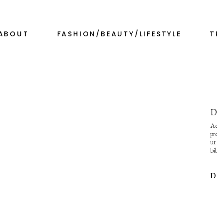
ABOUT
FASHION/BEAUTY/LIFESTYLE
T
D
Ac
pr
ut
bi
D